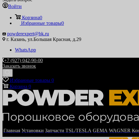
Войти
Корзина
0
Избранные товары
0
powderexpert@bk.ru
г. Казань, ул.Большая Красная, д.29
WhatsApp
+7 (927) 042-90-00
Заказать звонок
Избранные товары
0
Корзина
0
Главная
Установки
Запчасти TSL/TESLA
GEMA
WAGNER
Ко