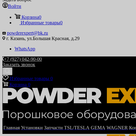
Войти
Корзина
0
Избранные товары
0
powderexpert@bk.ru
г. Казань, ул.Большая Красная, д.29
WhatsApp
+7 (927) 042-90-00
Заказать звонок
Избранные товары
0
Корзина
0
Главная
Установки
Запчасти TSL/TESLA
GEMA
WAGNER
Ко