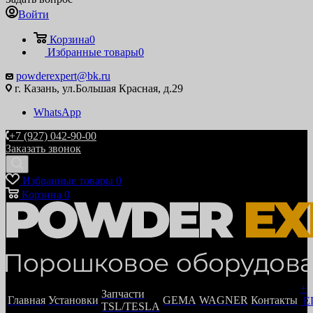
Войти
Корзина
0
Избранные товары
0
powderexpert@bk.ru
г. Казань, ул.Большая Красная, д.29
WhatsApp
+7 (927) 042-90-00
Заказать звонок
Избранные товары
0
Корзина
0
+
Запчасти
Главная
Установки
GEMA
WAGNER
Контакты
Е
TSL/TESLA