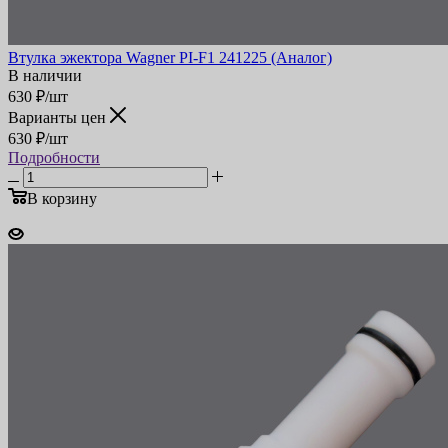
Втулка эжектора Wagner PI-F1 241225 (Аналог)
В наличии
630
₽
/шт
Варианты цен
630
₽
/шт
Подробности
В корзину