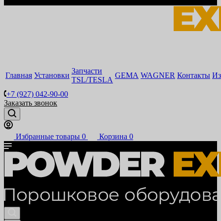
Запчасти
Главная
Установки
GEMA
WAGNER
Контакты
Из
TSL/TESLA
+7 (927) 042-90-00
Заказать звонок
Избранные товары
0
Корзина
0